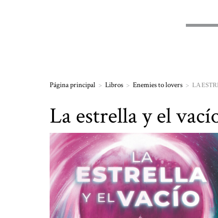
Página principal
>
Libros
>
Enemies to lovers
>
LA ESTR
La estrella y el vací