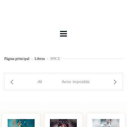
Página principal
>
Libros
>
SPICE
All
Amor imposible
Enemies t
La
La rebelión
El joven